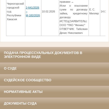
правами →
Черногорский
Иски о взыскании
городской
2-641/2026
сумм по договору
Е. С.
суд
~
10.02.2026
14.04.
займа, кредитному
Миллер
Республики
М-182/2026
договору
Хакасия
ИСТЕЦ(ЗАЯВИТЕЛЬ):
ООО "ПКО "Феникс"
ОТВЕТЧИК: Таболкин
Денис Николаевич
ПОДАЧА ПРОЦЕССУАЛЬНЫХ ДОКУМЕНТОВ В
ЭЛЕКТРОННОМ ВИДЕ
О СУДЕ
СУДЕЙСКОЕ СООБЩЕСТВО
НОРМАТИВНЫЕ АКТЫ
ДОКУМЕНТЫ СУДА