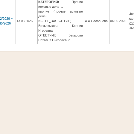
КАТЕГОРИЯ:
Прочие
исковые дела →
прочие (прочие исковые
Иск
дела)
2/2026 ~
жал
13.03.2026
ИСТЕЦ(ЗАЯВИТЕЛЬ):
А.А.Соловьева
04.05.2026
45/2026
УД
Безъязыкова Ксения
ЧА
Игоревна
ОТВЕТЧИК: Бекасова
Наталья Николаевна