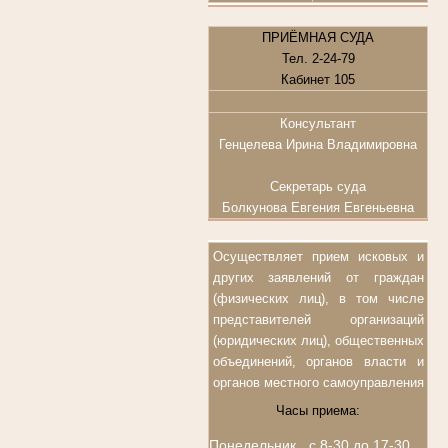
ПРИЁМНАЯ СУДА
Тел. 2-24-79
Кабинет 105
Консультант
Генцелева Ирина Владимировна
Секретарь суда
Болкунова Евгения Евгеньевна
Осуществляет прием исковых и
других заявлений от граждан
(физических лиц), в том числе
представителей организаций
(юридических лиц), общественных
объединений, органов власти и
органов местного самоуправления
Часы приема:
Понедельник
с 8-30 до 17-30