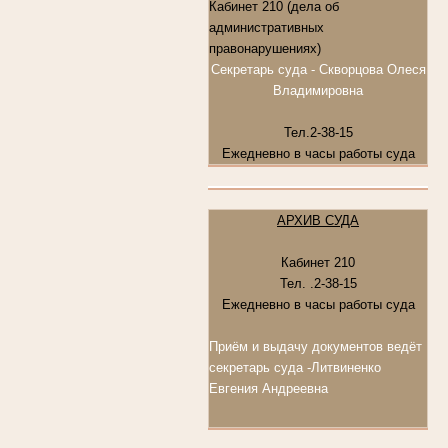
Кабинет 210 (дела об
административных
правонарушениях)
Секретарь суда - Скворцова Олеся
Владимировна
Тел.2-38-15
Ежедневно в часы работы суда
АРХИВ СУДА
Кабинет 210
Тел. .2-38-15
Ежедневно в часы работы суда
Приём и выдачу документов ведёт
секретарь суда -
Литвиненко
Евгения Андреевна