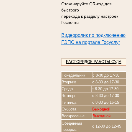
Отсканируйте QR-код для
быстрого
перехода к разделу настроек
Госпочты
Видеоролик по подключению
ГЭПС на портале Госуслуг
РАСПОРЯДОК РАБОТЫ СУДА
Понедельник
с 8-30 до 17-30
Вторник
с 8-30 до 17-30
Среда
с 8-30 до 17-30
Четверг
с 8-30 до 17-30
Пятница
с 8-30 до 16-15
Суббота
Выходной
Воскресенье
Выходной
Обеденный
с 12-00 до 12-45
перерыв