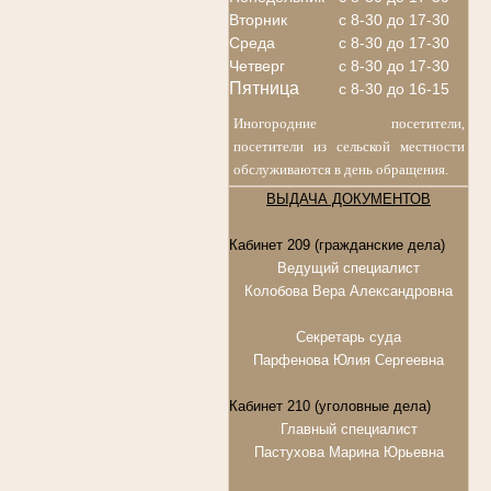
Вторник
с 8-30 до 17-30
Среда
с 8-30 до 17-30
Четверг
с 8-30 до 17-30
Пятница
с 8-30 до 16-15
Иногородние посетители,
посетители из сельской местности
обслуживаются в день обращения.
ВЫДАЧА ДОКУМЕНТОВ
Кабинет 209 (гражданские дела)
Ведущий специалист
Колобова Вера Александровна
Секретарь суда
Парфенова Юлия Сергеевна
Кабинет 210 (уголовные дела)
Главный специалист
Пастухова Марина Юрьевна