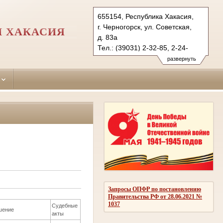
655154, Республика Хакасия,
г. Черногорск, ул. Советская,
И ХАКАСИЯ
д. 83а
Тел.: (39031) 2-32-85, 2-24-
79 (ф.)
развернуть
chernogorsky.hak@sudrf.ru
показать на карте
Запросы ОПФР по постановлению
Правительства РФ от 28.06.2021 №
1037
Судебные
шение
акты